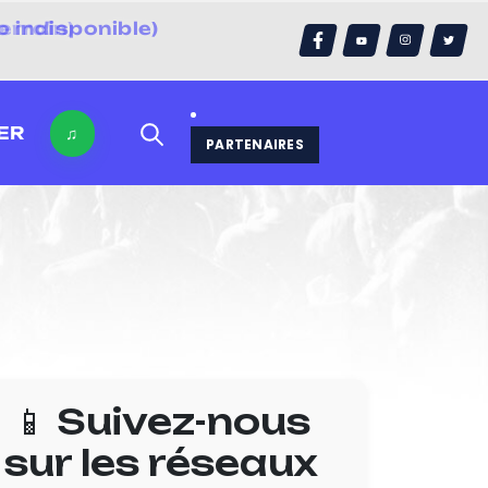
 indisponible)
errain)
ER
♫
PARTENAIRES
📱 Suivez-nous
sur les réseaux