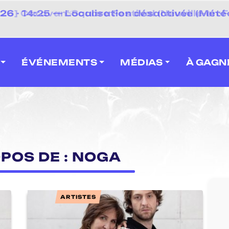
⚡
 - 14:25 — Localisation désactivée (Météo
 2026] Caravan' Square Festival (Neuville-en-F
ÉVÉNEMENTS
MÉDIAS
À GAGN
OPOS DE : NOGA
ARTISTES