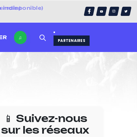
errain)
ER
♫
PARTENAIRES
📱 Suivez-nous
sur les réseaux