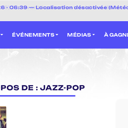
⚡
 - 06:39 — Localisation désactivée (Météo
 2026] Caravan' Square Festival (Neuville-en-F
ÉVÉNEMENTS
MÉDIAS
À GAGN
POS DE : JAZZ-POP