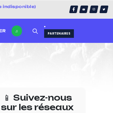
 indisponible)
errain)
ER
♫
PARTENAIRES
📱 Suivez-nous
sur les réseaux