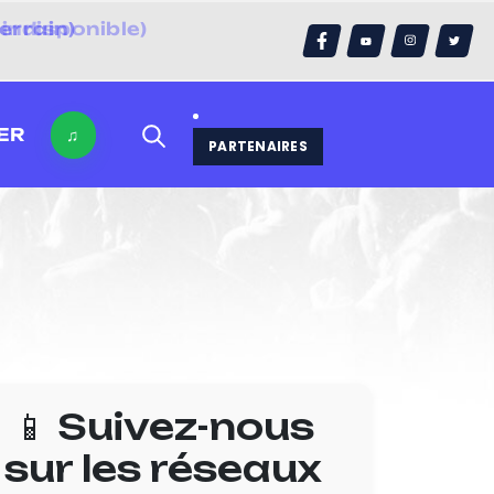
errain)
ER
♫
PARTENAIRES
📱 Suivez-nous
sur les réseaux