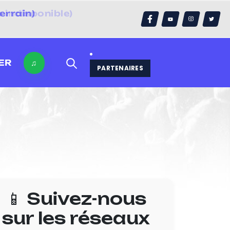
errain)
ER
♫
PARTENAIRES
📱 Suivez-nous
sur les réseaux