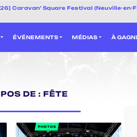
 2026] Caravan' Square Festival (Neuville-en-F
ÉVÉNEMENTS
MÉDIAS
À GAGN
POS DE : FÊTE
PHOTOS