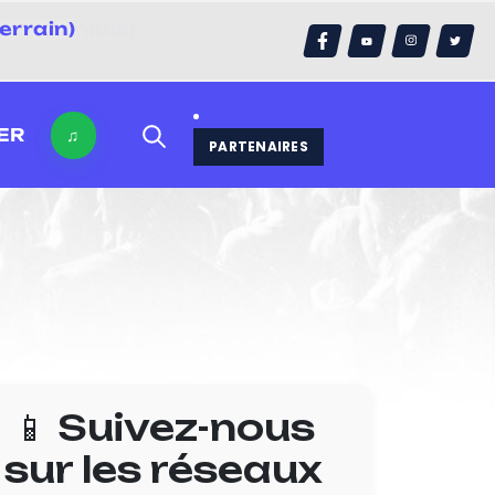
errain)
ER
♫
PARTENAIRES
📱 Suivez-nous
sur les réseaux