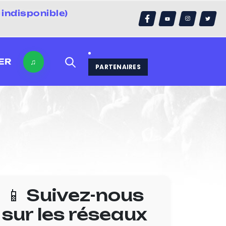
indisponible)
errain)
ER
♫
PARTENAIRES
📱 Suivez-nous
sur les réseaux