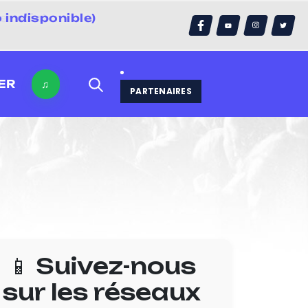
 indisponible)
errain)
ER
♫
PARTENAIRES
📱 Suivez-nous
sur les réseaux