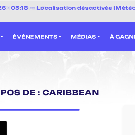
⚡
 - 05:18 — Localisation désactivée (Météo
 2026] Caravan' Square Festival (Neuville-en-F
ÉVÉNEMENTS
MÉDIAS
À GAGN
OPOS DE : CARIBBEAN