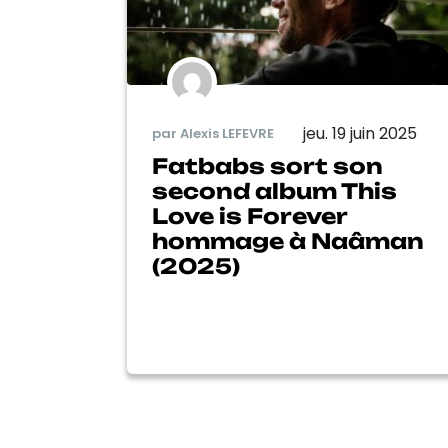
jeu. 19 juin 2025
par Alexis LEFEVRE
Fatbabs sort son
second album This
Love is Forever
hommage à Naâman
(2025)