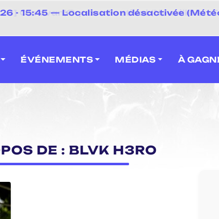
⚡
 - 15:45 — Localisation désactivée (Météo
 2026] Caravan' Square Festival (Neuville-en-F
ÉVÉNEMENTS
MÉDIAS
À GAGN
POS DE : BLVK H3RO