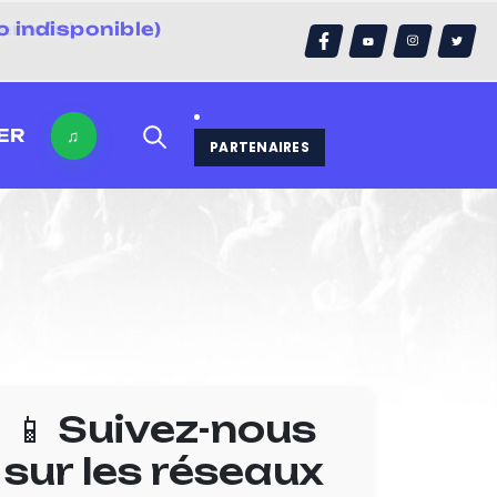
 indisponible)
errain)
ER
♫
PARTENAIRES
📱 Suivez-nous
sur les réseaux