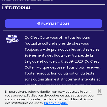
L'ÉDITORIAL
🎧 PLAYLIST 2025
Ça C'est Culte vous offre tous les jours
l'actualité culturelle près de chez vous.
Toujours à ♥ de promouvoir les artistes et les
événements des Hauts-de-France, de la
Belgique et au-delà... © 2009-2026. Ça C'est
Culte ! Marque déposée. Tous droits réservés.
Toute reproduction ou utilisation du texte
sans autorisation est strictement interdite et
passible de sanctions. Charte graphique
×
Sophie R. et Céline Galant.
En poursuivant votre navigation sur www.cacestculte.com,
vous acceptez l’utilisation de cookies ou autres traceurs pour
vous proposer du contenu et des publicités ciblées et réaliser
des statistiques de visites.
En savoir plus.