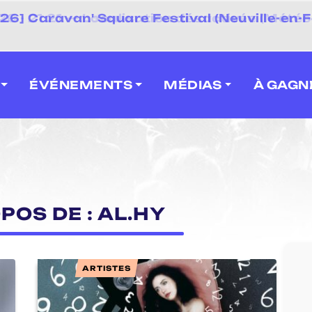
 2026] Caravan' Square Festival (Neuville-en-F
ÉVÉNEMENTS
MÉDIAS
À GAGN
POS DE : AL.HY
ARTISTES