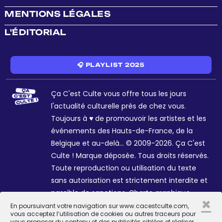
MENTIONS LÉGALES
L'ÉDITORIAL
🎧 PLAYLIST 2025
Ça C'est Culte vous offre tous les jours
l'actualité culturelle près de chez vous.
Toujours à ♥ de promouvoir les artistes et les
événements des Hauts-de-France, de la
Belgique et au-delà... © 2009-2026. Ça C'est
Culte ! Marque déposée. Tous droits réservés.
Toute reproduction ou utilisation du texte
sans autorisation est strictement interdite et
passible de sanctions. Charte graphique
×
Sophie R. et Céline Galant.
En poursuivant votre navigation sur www.cacestculte.com,
vous acceptez l’utilisation de cookies ou autres traceurs pour
vous proposer du contenu et des publicités ciblées et réaliser