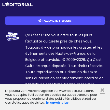
L'ÉDITORIAL
🎧 PLAYLIST 2025
Ça C'est Culte vous offre tous les jours
l'actualité culturelle près de chez vous.
Toujours à ♥ de promouvoir les artistes et les
événements des Hauts-de-France, de la
Belgique et au-delà... © 2009-2026. Ça C'est
Culte ! Marque déposée. Tous droits réservés.
Toute reproduction ou utilisation du texte
sans autorisation est strictement interdite et
passible de sanctions. Charte graphique
×
Sophie R. et Céline Galant.
En poursuivant votre navigation sur www.cacestculte.com,
vous acceptez l’utilisation de cookies ou autres traceurs pour
vous proposer du contenu et des publicités ciblées et réaliser
des statistiques de visites.
En savoir plus.