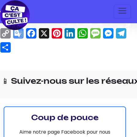
Copy
Google
Facebook
X
Pinterest
LinkedIn
WhatsApp
Message
Messeng
Tel
Link
Translate
Partager
📱 Suivez-nous sur les réseau
Coup de pouce
Aime notre page Facebook pour nous