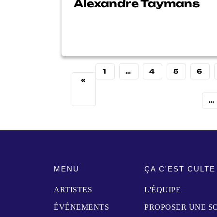
Alexandre Taymans
1
…
4
5
6
«
…
MENU
ÇA C'EST CULTE
ARTISTES
L'ÉQUIPE
ÉVÉNEMENTS
PROPOSER UNE S