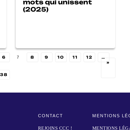
mots qui unissent
(2025)
6
8
9
10
11
12
…
7
»
38
CONTACT
MENTIONS LÉ
REJOINS CCC !
MENTIONS LÉG