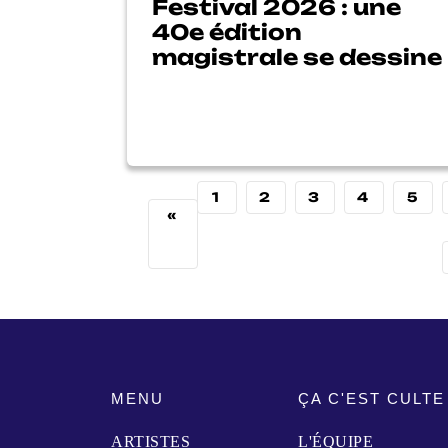
Festival 2026 : une
40e édition
magistrale se dessine
1
2
3
4
5
«
MENU
ÇA C'EST CULTE
ARTISTES
L'ÉQUIPE