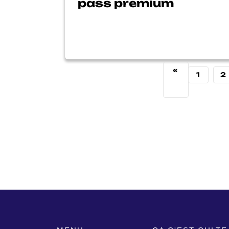
pass premium
«
1
2