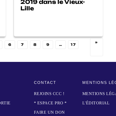
2019 dans le Vieux-
Lille
»
6
7
8
9
…
17
CONTACT
MENTIONS LÉ
REJOINS CCC !
MENTIONS LÉG
ORTIE
* ESPACE PRO *
L'ÉDITORIAL
FAIRE UN DON