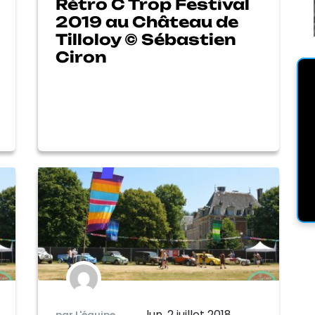
Rétro C Trop Festival
2019 au Château de
Tilloloy © Sébastien
Ciron
lun. 2 juillet 2018
par L'équipe