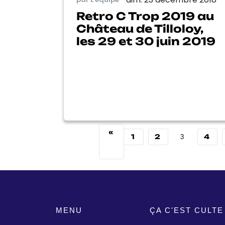
Retro C Trop 2019 au
Château de Tilloloy,
les 29 et 30 juin 2019
«
1
2
4
3
MENU
ÇA C'EST CULTE