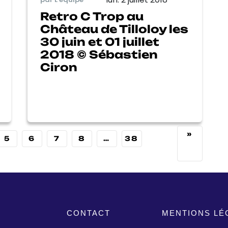
Retro C Trop au
Château de Tilloloy les
30 juin et 01 juillet
2018 © Sébastien
Ciron
»
5
6
7
8
…
38
CONTACT
MENTIONS LÉ