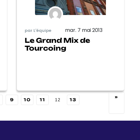
mar. 7 mai 2013
par L'équipe
Le Grand Mix de
Tourcoing
»
9
10
11
13
12