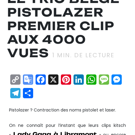
PISTOLAZER
PREMIER CLIP
AUX 4000
VUES
1
MIN. DE LECTURE
Copy
Google
Facebook
X
Pinterest
LinkedIn
WhatsApp
Messag
Mes
Link
Translate
Telegram
Partager
Pistolazer ? Contraction des noms pistolet et laser.
On ne connaît pour l’instant que leurs clips kitsch
Lady Gaga à Libramont
«
» ou encore