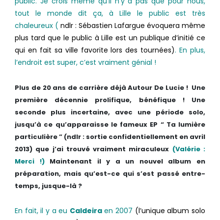
public. Je crois même qu’il n’y a pas que pour nous,
tout le monde dit ça, à Lille le public est très
chaleureux (
ndlr : Sébastien Lafargue évoquera même
plus tard que le public à Lille est un publique d’initié ce
qui en fait sa ville favorite lors des tournées)
. En plus,
l’endroit est super, c’est vraiment génial !
Plus de 20 ans de carrière déjà Autour De Lucie ! Une
première décennie prolifique, bénéfique ! Une
seconde plus incertaine, avec une période solo,
jusqu’à ce qu’apparaisse le fameux EP “ Ta lumière
particulière ” (ndlr : sortie confidentiellement en avril
2013) que j’ai trouvé vraiment miraculeux
(Valérie :
Merci !)
Maintenant il y a un nouvel album en
préparation, mais qu’est-ce qui s’est passé entre-
temps, jusque-là ?
En fait, il y a eu
Caldeira
en 2007
(l’unique album solo