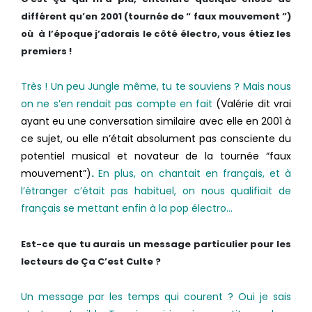
différent qu’en 2001 (tournée de “ faux mouvement ”)
où à l’époque j’adorais le côté électro, vous étiez les
premiers !
Très ! Un peu Jungle même, tu te souviens ? Mais nous
on ne s’en rendait pas compte en fait
(Valérie dit vrai
ayant eu une conversation similaire avec elle en 2001 à
ce sujet, ou elle n’était absolument pas consciente du
potentiel musical et novateur de la tournée “faux
mouvement”)
.
En plus, on chantait en français, et à
l’étranger c’était pas habituel, on nous qualifiait de
français se mettant enfin à la pop électro…
Est-ce que tu aurais un message particulier pour les
lecteurs de Ça C’est Culte ?
Un message par les temps qui courent ? Oui je sais