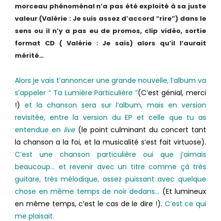
morceau phénoménal n’a pas été exploité à sa juste
valeur (Valérie : Je suis assez d’accord “rire”)
dans le
sens ou il n’y a pas eu de promos, clip vidéo, sortie
format CD
( Valérie : Je sais)
alors qu’il l’aurait
mérité…
Alors je vais t’annoncer une grande nouvelle, l’album va
s’appeler “ Ta Lumière Particulière ”
(C’est génial, merci
!)
et la chanson sera sur l’album, mais en version
revisitée, entre la version du EP et celle que tu as
entendue en
live
(le point culminant du concert tant
la chanson a la foi, et la musicalité s’est fait virtuose).
C’est une chanson particulière oui que j’aimais
beaucoup… et revenir avec un titre comme çà très
guitare, très mélodique, assez puissant avec quelque
chose en même temps de noir dedans…
(Et lumineux
en même temps, c’est le cas de le dire !).
C’est ce qui
me plaisait.