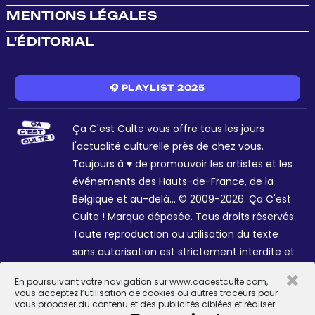
MENTIONS LÉGALES
L'ÉDITORIAL
🎧 PLAYLIST 2025
Ça C'est Culte vous offre tous les jours
l'actualité culturelle près de chez vous.
Toujours à ♥ de promouvoir les artistes et les
événements des Hauts-de-France, de la
Belgique et au-delà... © 2009-2026. Ça C'est
Culte ! Marque déposée. Tous droits réservés.
Toute reproduction ou utilisation du texte
sans autorisation est strictement interdite et
passible de sanctions. Charte graphique
×
En poursuivant votre navigation sur www.cacestculte.com,
Sophie R. et Céline Galant.
vous acceptez l’utilisation de cookies ou autres traceurs pour
vous proposer du contenu et des publicités ciblées et réaliser