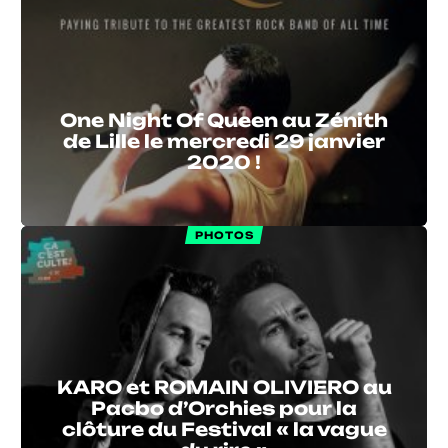
One Night Of Queen au Zénith
de Lille le mercredi 29 janvier
2020 !
PHOTOS
KARO et ROMAIN OLIVIERO au
Pacbo d’Orchies pour la
clôture du Festival « la vague