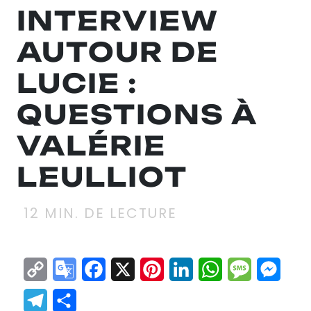
INTERVIEW
AUTOUR DE
LUCIE :
QUESTIONS À
VALÉRIE
LEULLIOT
12
MIN. DE LECTURE
Copy
Google
Facebook
X
Pinterest
LinkedIn
WhatsApp
Messag
Mes
Link
Translate
Telegram
Partager