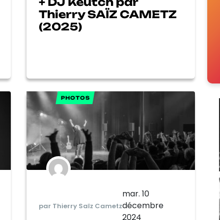
+ DJ Keutch par
Thierry SAÏZ CAMETZ
(2025)
PHOTOS
mar. 10
décembre
par Thierry Saïz Cametz
2024