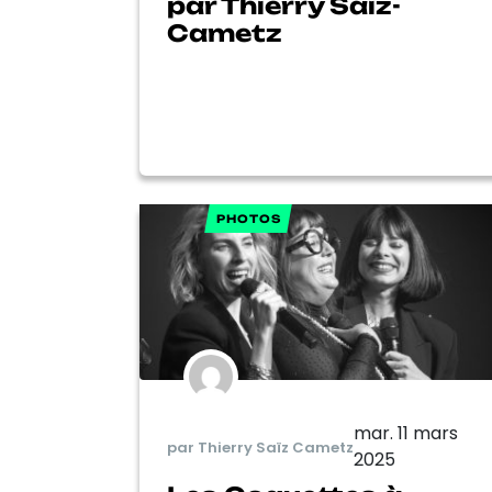
par Thierry Saïz-
Cametz
PHOTOS
mar. 11 mars
par Thierry Saïz Cametz
2025