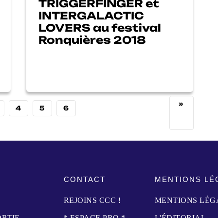
TRIGGERFINGER et
INTERGALACTIC
LOVERS au festival
Ronquières 2018
»
4
5
6
CONTACT
MENTIONS LÉ
REJOINS CCC !
MENTIONS LÉG
ORTIE
* ESPACE PRO *
L'ÉDITORIAL